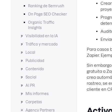
Crear
Ranking de Semrush
proye
On Page SEO Checker
Progr
Organic Traffic
deter
Insights
Audit
Visibilidad en la IA
Envia
Tráfico y mercado
Para casos b
Local
Zapier. Ejem
Publicidad
Sin embargo,
Contenido
gratuita a Za
crea automát
Social
rastreo, se 
AI PR
cliente en C
Mis informes
Carpetas
Activ
Agency Partners