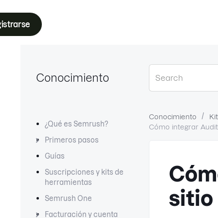
istrarse
Conocimiento
Conocimiento
Ki
¿Qué es Semrush?
Cómo integrar Audito
Primeros pasos
Guías
Cómo
Suscripciones y kits de
herramientas
siti
Semrush One
Facturación y cuenta