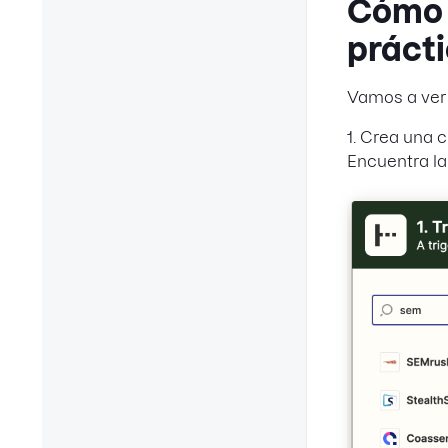
Cómo 
práct
Vamos a ver
1. Crea una c
Encuentra la