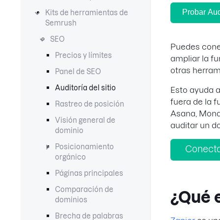
Probar Audi
Kits de herramientas de
Semrush
SEO
Puedes cone
Precios y límites
ampliar la f
otras herra
Panel de SEO
Auditoría del sitio
Esto ayuda a
fuera de la f
Rastreo de posición
Asana, Monda
Visión general de
auditar un d
dominio
Posicionamiento
Conecta
orgánico
Páginas principales
Comparación de
¿Qué 
dominios
Brecha de palabras