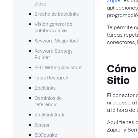
Zapier
es una
clave
aplicaciones
Brecha de backlinks
programación
Visión general de
Te permite c
palabras clave
tareas repet
Keyword Magic Tool
conectores, 
Keyword Strategy
Builder
Cómo u
SEO Writing Assistant
Sitio
Topic Research
Backlinks
El conector 
Dominios de
ni acceso a 
referencia
a la hora de
Backlink Audit
Aquí tienes 
Sensor
Zapier y Se
SEOquake