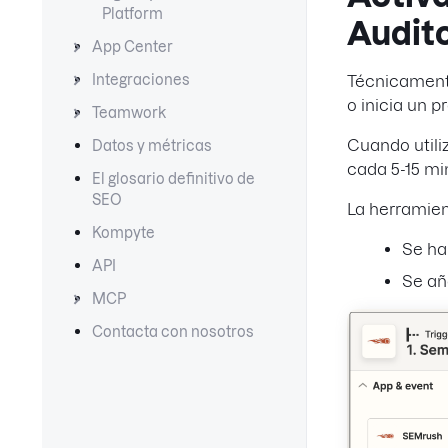
Platform
Audito
App Center
Integraciones
Técnicamente,
o inicia un p
Teamwork
Cuando util
Datos y métricas
cada 5-15 mi
El glosario definitivo de
SEO
La herramie
Kompyte
Se ha
API
Se añ
MCP
Contacta con nosotros