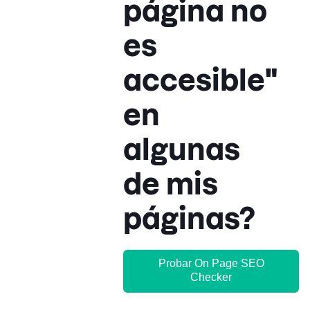
página no
es
accesible"
en
algunas
de mis
páginas?
Probar On Page SEO
Checker