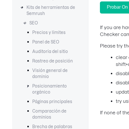
Probar On
Kits de herramientas de
Semrush
SEO
If you are h
Precios y límites
Checker camp
Panel de SEO
Please try t
Auditoría del sitio
clear
Rastreo de posición
shift
Visión general de
disab
dominio
disab
Posicionamiento
updat
orgánico
try u
Páginas principales
Comparación de
If none of t
dominios
Brecha de palabras