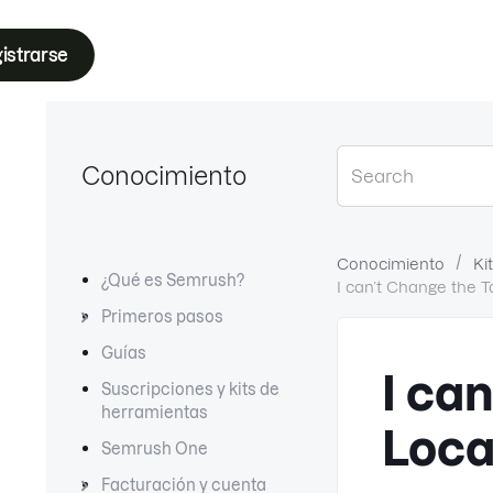
istrarse
Conocimiento
Conocimiento
Ki
¿Qué es Semrush?
I can’t Change the T
Primeros pasos
Guías
I ca
Suscripciones y kits de
herramientas
Loca
Semrush One
Facturación y cuenta