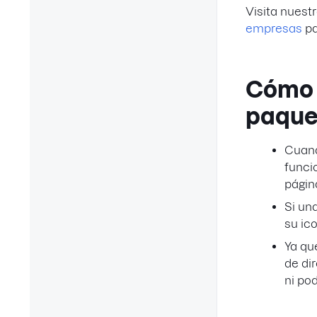
Visita nuestr
empresas
pa
Cómo 
paque
Cuand
funci
págin
Si un
su
ic
Ya qu
de di
ni po