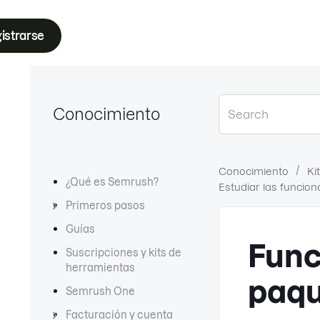
istrarse
Conocimiento
Conocimiento
Ki
¿Qué es Semrush?
Estudiar las funcio
Primeros pasos
Guías
Func
Suscripciones y kits de
herramientas
paqu
Semrush One
Facturación y cuenta