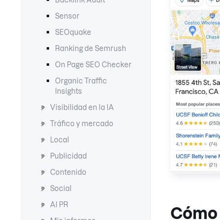
Backlink Audit
Sensor
SEOquake
Ranking de Semrush
On Page SEO Checker
Organic Traffic
Insights
Visibilidad en la IA
Tráfico y mercado
Local
Publicidad
Contenido
Social
AI PR
Cómo 