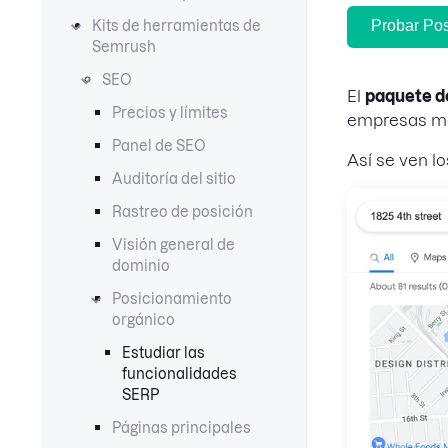
Probar Pos
Kits de herramientas de
Semrush
SEO
El
paquete d
Precios y límites
empresas má
Panel de SEO
Así se ven l
Auditoría del sitio
Rastreo de posición
Visión general de
dominio
Posicionamiento
orgánico
Estudiar las
funcionalidades
SERP
Páginas principales