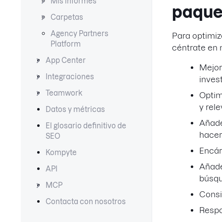
Mis informes
paque
Carpetas
Agency Partners
Para optimiz
Platform
céntrate en 
App Center
Mejor
Integraciones
inves
Teamwork
Optim
y rel
Datos y métricas
Añade
El glosario definitivo de
hacer
SEO
Encár
Kompyte
Añad
API
búsqu
MCP
Consi
Contacta con nosotros
Respo