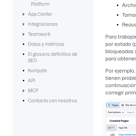
Platform
Archi
App Center
Tamañ
Reaud
Integraciones
Teamwork
Para trabaja
por estado (
Datos y métricas
bloqueadas y
El glosario definitivo de
para obtener
SEO
Por ejemplo, 
Kompyte
tienen probl
API
continuación
MCP
corregir pri
Contacta con nosotros