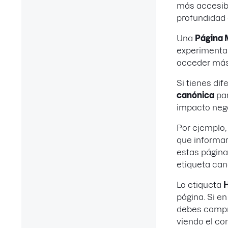
más accesibl
profundidad 
Una
Página 
experimenta
acceder más
Si tienes di
canónica
par
impacto nega
Por ejemplo,
que informar
estas página
etiqueta can
La etiqueta
página. Si en
debes compro
viendo el co