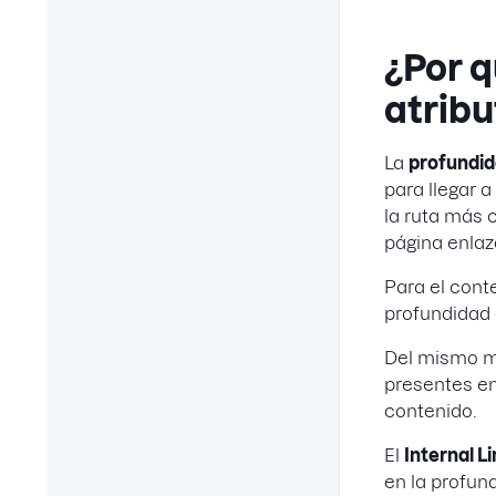
¿Por 
atribu
La
profundid
para llegar 
la ruta más 
página enlaz
Para el cont
profundidad
Del mismo m
presentes e
contenido.
El
Internal L
en la profun