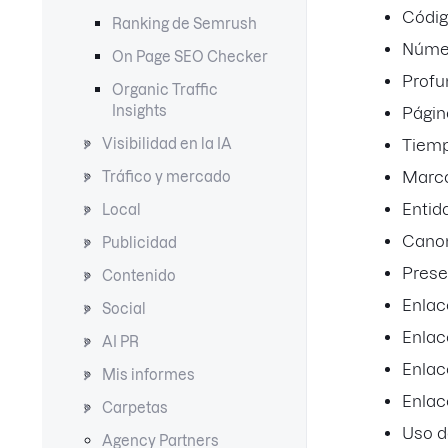
Códig
Ranking de Semrush
Númer
On Page SEO Checker
Profu
Organic Traffic
Insights
Págin
Tiemp
Visibilidad en la IA
Marc
Tráfico y mercado
Entid
Local
Canon
Publicidad
Prese
Contenido
Enlac
Social
Enlac
AI PR
Enlac
Mis informes
Enla
Carpetas
Uso d
Agency Partners