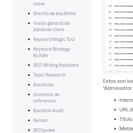
clave
Brecha de backlinks
Visión general de
palabras clave
Keyword Magic Tool
Keyword Strategy
Builder
SEO Writing Assistant
Topic Research
Estos son lo
Backlinks
"Administrar
Dominios de
Intern
referencia
URL d
Backlink Audit
Títul
Sensor
Metad
SEOquake