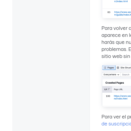
Para volver a
aparece en l
harás que nu
problemas. E
sitio web si
Para ver el 
de suscripci