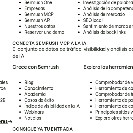
Semrush One
Investigación de palabra
Empresas
Análisis de la competen
Semrush MCP
Análisis de mercado
Semrush API
SEO local
Nuestros datos
Sentimiento de marca en
Reservar una demo
Análisis de backlinks
CONECTA SEMRUSH MCP A LA IA
El conjunto de datos de tráfico, visibilidad y anális
de IA.
Crece con Semrush
Explora las herramien
ales
Blog
Comprobador de vis
rce
Conocimiento
Herramienta de c
Academia
Comprobador de trá
B2B
Casos de éxito
Herramienta de pa
Índice de visibilidad en la IA
Herramienta de c
Webinars
Principales sitios 
Noticias
Explora otras herr
ores
CONSIGUE YA TU ENTRADA