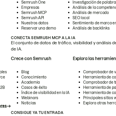
Semrush One
Investigación de palabra
Empresas
Análisis de la competen
Semrush MCP
Análisis de mercado
Semrush API
SEO local
Nuestros datos
Sentimiento de marca en
Reservar una demo
Análisis de backlinks
CONECTA SEMRUSH MCP A LA IA
El conjunto de datos de tráfico, visibilidad y anális
de IA.
Crece con Semrush
Explora las herramien
ales
Blog
Comprobador de vis
rce
Conocimiento
Herramienta de c
Academia
Comprobador de trá
B2B
Casos de éxito
Herramienta de pa
Índice de visibilidad en la IA
Herramienta de c
Webinars
Principales sitios 
Noticias
Explora otras herr
ores
CONSIGUE YA TU ENTRADA