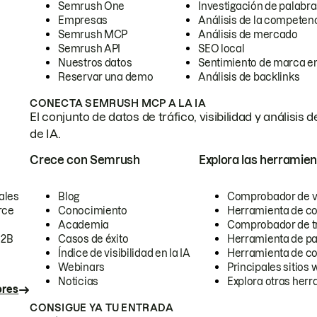
Semrush One
Investigación de palabra
Empresas
Análisis de la competen
Semrush MCP
Análisis de mercado
Semrush API
SEO local
Nuestros datos
Sentimiento de marca en
Reservar una demo
Análisis de backlinks
CONECTA SEMRUSH MCP A LA IA
El conjunto de datos de tráfico, visibilidad y anális
de IA.
Crece con Semrush
Explora las herramien
ales
Blog
Comprobador de vis
rce
Conocimiento
Herramienta de c
Academia
Comprobador de trá
B2B
Casos de éxito
Herramienta de pa
Índice de visibilidad en la IA
Herramienta de c
Webinars
Principales sitios 
Noticias
Explora otras herr
ores
CONSIGUE YA TU ENTRADA