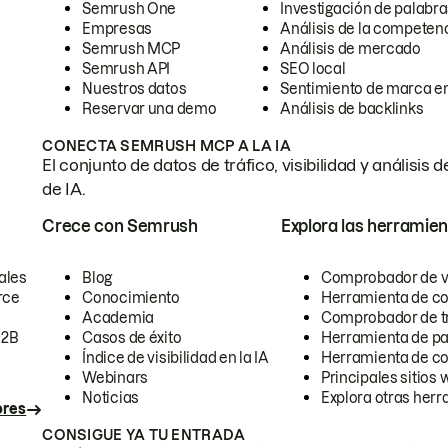
Semrush One
Investigación de palabra
Empresas
Análisis de la competen
Semrush MCP
Análisis de mercado
Semrush API
SEO local
Nuestros datos
Sentimiento de marca en
Reservar una demo
Análisis de backlinks
CONECTA SEMRUSH MCP A LA IA
El conjunto de datos de tráfico, visibilidad y anális
de IA.
Crece con Semrush
Explora las herramien
ales
Blog
Comprobador de vis
rce
Conocimiento
Herramienta de c
Academia
Comprobador de trá
B2B
Casos de éxito
Herramienta de pa
Índice de visibilidad en la IA
Herramienta de c
Webinars
Principales sitios 
Noticias
Explora otras herr
ores
CONSIGUE YA TU ENTRADA