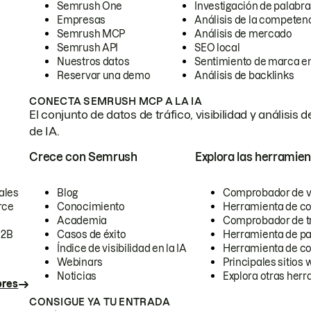
Semrush One
Investigación de palabra
Empresas
Análisis de la competen
Semrush MCP
Análisis de mercado
Semrush API
SEO local
Nuestros datos
Sentimiento de marca en
Reservar una demo
Análisis de backlinks
CONECTA SEMRUSH MCP A LA IA
El conjunto de datos de tráfico, visibilidad y anális
de IA.
Crece con Semrush
Explora las herramien
ales
Blog
Comprobador de vis
rce
Conocimiento
Herramienta de c
Academia
Comprobador de trá
B2B
Casos de éxito
Herramienta de pa
Índice de visibilidad en la IA
Herramienta de c
Webinars
Principales sitios 
Noticias
Explora otras herr
ores
CONSIGUE YA TU ENTRADA