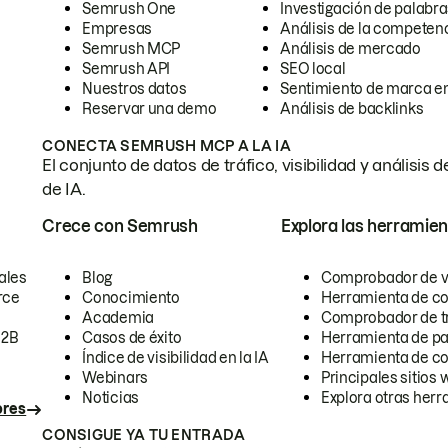
Semrush One
Investigación de palabra
Empresas
Análisis de la competen
Semrush MCP
Análisis de mercado
Semrush API
SEO local
Nuestros datos
Sentimiento de marca en
Reservar una demo
Análisis de backlinks
CONECTA SEMRUSH MCP A LA IA
El conjunto de datos de tráfico, visibilidad y anális
de IA.
Crece con Semrush
Explora las herramien
ales
Blog
Comprobador de vis
rce
Conocimiento
Herramienta de c
Academia
Comprobador de trá
B2B
Casos de éxito
Herramienta de pa
Índice de visibilidad en la IA
Herramienta de c
Webinars
Principales sitios 
Noticias
Explora otras herr
ores
CONSIGUE YA TU ENTRADA