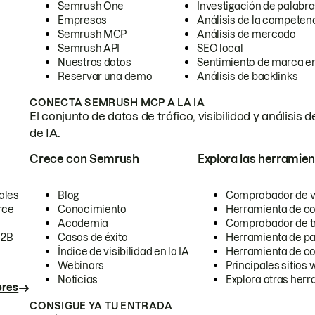
Semrush One
Investigación de palabra
Empresas
Análisis de la competen
Semrush MCP
Análisis de mercado
Semrush API
SEO local
Nuestros datos
Sentimiento de marca en
Reservar una demo
Análisis de backlinks
CONECTA SEMRUSH MCP A LA IA
El conjunto de datos de tráfico, visibilidad y anális
de IA.
Crece con Semrush
Explora las herramien
ales
Blog
Comprobador de vis
rce
Conocimiento
Herramienta de c
Academia
Comprobador de trá
B2B
Casos de éxito
Herramienta de pa
Índice de visibilidad en la IA
Herramienta de c
Webinars
Principales sitios 
Noticias
Explora otras herr
ores
CONSIGUE YA TU ENTRADA