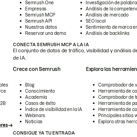
Semrush One
Investigación de palabra
Empresas
Análisis de la competen
Semrush MCP
Análisis de mercado
Semrush API
SEO local
Nuestros datos
Sentimiento de marca en
Reservar una demo
Análisis de backlinks
CONECTA SEMRUSH MCP A LA IA
El conjunto de datos de tráfico, visibilidad y anális
de IA.
Crece con Semrush
Explora las herramien
ales
Blog
Comprobador de vis
rce
Conocimiento
Herramienta de c
Academia
Comprobador de trá
B2B
Casos de éxito
Herramienta de pa
Índice de visibilidad en la IA
Herramienta de c
Webinars
Principales sitios 
Noticias
Explora otras herr
ores
CONSIGUE YA TU ENTRADA