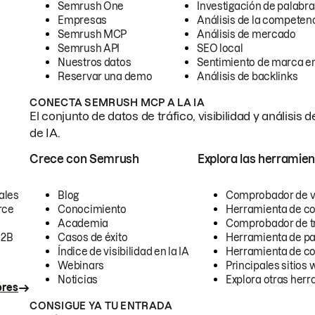
Semrush One
Investigación de palabra
Empresas
Análisis de la competen
Semrush MCP
Análisis de mercado
Semrush API
SEO local
Nuestros datos
Sentimiento de marca en
Reservar una demo
Análisis de backlinks
CONECTA SEMRUSH MCP A LA IA
El conjunto de datos de tráfico, visibilidad y anális
de IA.
Crece con Semrush
Explora las herramien
ales
Blog
Comprobador de vis
rce
Conocimiento
Herramienta de c
Academia
Comprobador de trá
B2B
Casos de éxito
Herramienta de pa
Índice de visibilidad en la IA
Herramienta de c
Webinars
Principales sitios 
Noticias
Explora otras herr
ores
CONSIGUE YA TU ENTRADA