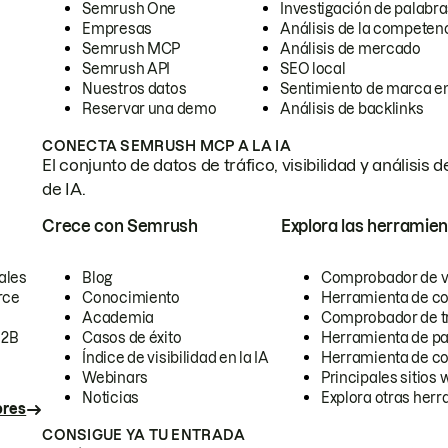
Semrush One
Investigación de palabra
Empresas
Análisis de la competen
Semrush MCP
Análisis de mercado
Semrush API
SEO local
Nuestros datos
Sentimiento de marca en
Reservar una demo
Análisis de backlinks
CONECTA SEMRUSH MCP A LA IA
El conjunto de datos de tráfico, visibilidad y anális
de IA.
Crece con Semrush
Explora las herramien
ales
Blog
Comprobador de vis
rce
Conocimiento
Herramienta de c
Academia
Comprobador de trá
B2B
Casos de éxito
Herramienta de pa
Índice de visibilidad en la IA
Herramienta de c
Webinars
Principales sitios 
Noticias
Explora otras herr
ores
CONSIGUE YA TU ENTRADA