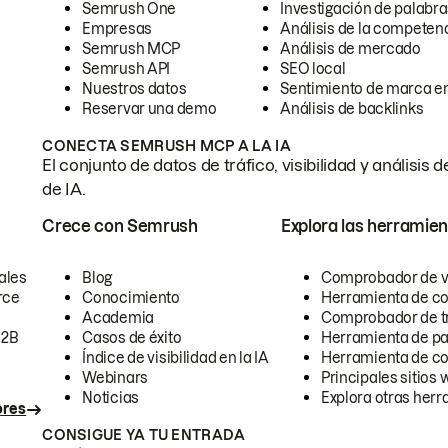
Semrush One
Investigación de palabra
Empresas
Análisis de la competen
Semrush MCP
Análisis de mercado
Semrush API
SEO local
Nuestros datos
Sentimiento de marca en
Reservar una demo
Análisis de backlinks
CONECTA SEMRUSH MCP A LA IA
El conjunto de datos de tráfico, visibilidad y anális
de IA.
Crece con Semrush
Explora las herramien
ales
Blog
Comprobador de vis
rce
Conocimiento
Herramienta de c
Academia
Comprobador de trá
B2B
Casos de éxito
Herramienta de pa
Índice de visibilidad en la IA
Herramienta de c
Webinars
Principales sitios 
Noticias
Explora otras herr
ores
CONSIGUE YA TU ENTRADA